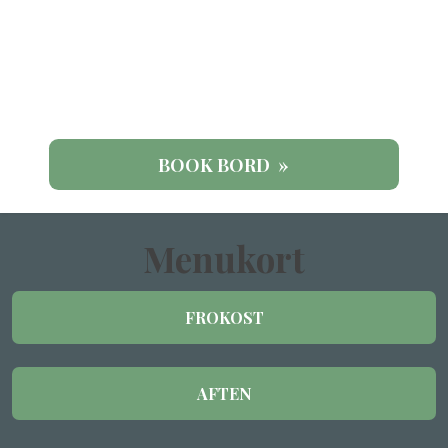
BOOK BORD »
Menukort​
FROKOST​
AFTEN